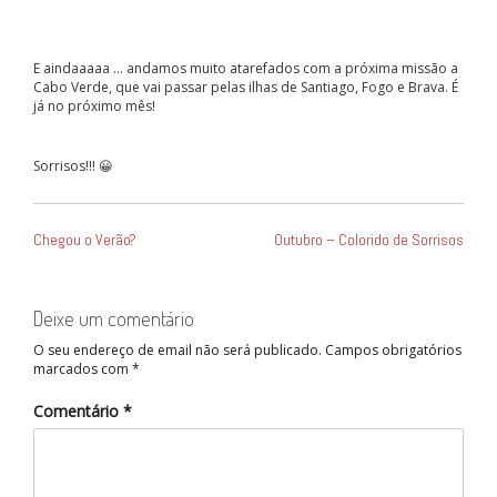
E aindaaaaa … andamos muito atarefados com a próxima missão a
Cabo Verde, que vai passar pelas ilhas de Santiago, Fogo e Brava. É
já no próximo mês!
Sorrisos!!! 😀
NAVEGAÇÃO
Chegou o Verão?
Outubro – Colorido de Sorrisos
DE
ARTIGOS
Deixe um comentário
O seu endereço de email não será publicado.
Campos obrigatórios
marcados com
*
Comentário
*